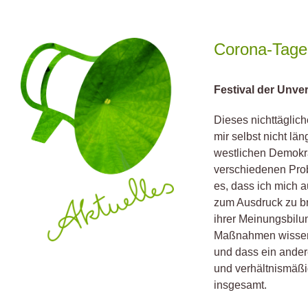
Zum
Inhalt
springen
Corona-Tag
Festival der Unve
Dieses nichttäglich
mir selbst nicht lä
westlichen Demokra
verschiedenen Pro
es, dass ich mich 
zum Ausdruck zu bri
ihrer Meinungsbilu
Maßnahmen wissen,
und dass ein ande
und verhältnismäßig
insgesamt.