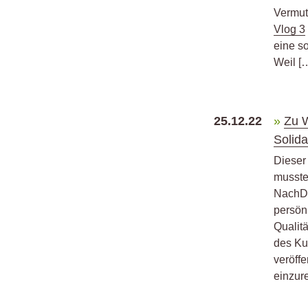
Vermut
Vlog 3
eine s
Weil [
25.12.22
Zu W
Solida
Dieser
musste
NachDe
persön
Qualit
des Kur
veröffe
einzur