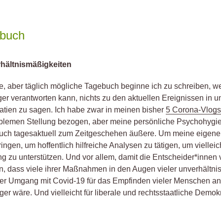
ebuch
rhältnismäßigkeiten
e, aber täglich mögliche Tagebuch beginne ich zu schreiben, wei
nger verantworten kann, nichts zu den aktuellen Ereignissen in 
tien zu sagen. Ich habe zwar in meinen bisher
5 Corona-Vlog
blemen Stellung bezogen, aber meine persönliche Psychohygie
auch tagesaktuell zum Zeitgeschehen äußere. Um meine eigene
ngen, um hoffentlich hilfreiche Analysen zu tätigen, um vielleic
ng zu unterstützen. Und vor allem, damit die Entscheider*innen
 dass viele ihrer Maßnahmen in den Augen vieler unverhältni
rer Umgang mit Covid-19 für das Empfinden vieler Menschen 
er wäre. Und vielleicht für liberale und rechtsstaatliche Demok