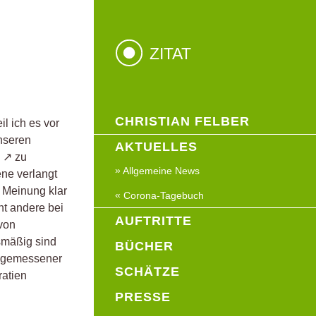
ZITAT
CHRISTIAN FELBER
l ich es vor
unseren
AKTUELLES
s
zu
Allgemeine News
ne verlangt
 Meinung klar
Corona-Tagebuch
ht andere bei
AUFTRITTE
 von
smäßig sind
BÜCHER
angemessener
SCHÄTZE
ratien
PRESSE