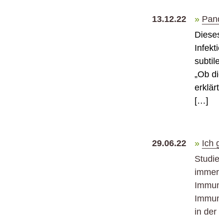
13.12.22
Pand
Dies
Infekt
subtil
„Ob d
erklär
[…]
29.06.22
Ich 
Studie
immer 
Immuni
Immuni
in de