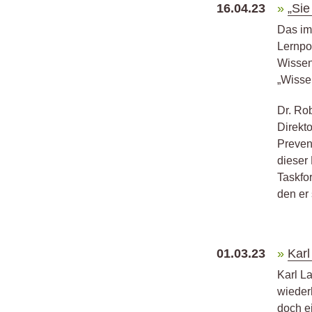
16.04.23
„Sie
Das im
Lernpo
Wissen
„Wisse
Dr. Ro
Direkt
Preven
dieser
Taskfo
den er 
01.03.23
Karl
Karl L
wieder
doch e