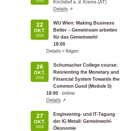
2026
Kirchdorf a. d. Krems (AT)
Details
WU Wien: Making Business
22
Better – Gemeinsam arbeiten
OKT.
2026
für das Gemeinwohl
18:00
Details > folgen
Schumacher College course:
26
Reorienting the Monetary and
OKT.
2026
Financial System Towards the
Common Good (Module 5)
18:00
online
Details
Engineering- und IT-Tagung
27
der IG Metall: Gemeinwohl-
OKT.
2026
Ökonomie