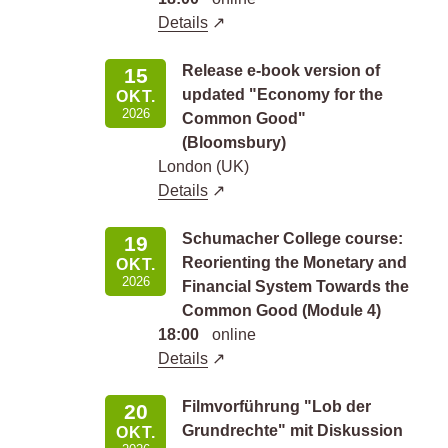
Details
Release e-book version of
15
updated "Economy for the
OKT.
2026
Common Good"
(Bloomsbury)
London (UK)
Details
Schumacher College course:
19
Reorienting the Monetary and
OKT.
2026
Financial System Towards the
Common Good (Module 4)
18:00
online
Details
Filmvorführung "Lob der
20
Grundrechte" mit Diskussion
OKT.