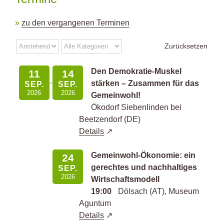
zu den vergangenen Terminen
Zurücksetzen
Den Demokratie-Muskel
11
14
stärken – Zusammen für das
SEP.
SEP.
2026
2026
Gemeinwohl!
Ökodorf Siebenlinden bei
Beetzendorf (DE)
Details
Gemeinwohl-Ökonomie: ein
24
gerechtes und nachhaltiges
SEP.
2026
Wirtschaftsmodell
19:00
Dölsach (AT), Museum
Aguntum
Details