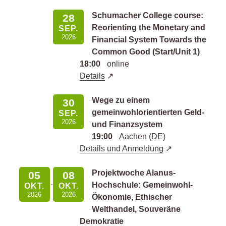
Schumacher College course:
28
Reorienting the Monetary and
SEP.
2026
Financial System Towards the
Common Good (Start/Unit 1)
18:00
online
Details
Wege zu einem
30
gemeinwohlorientierten Geld-
SEP.
2026
und Finanzsystem
19:00
Aachen (DE)
Details und Anmeldung
Projektwoche Alanus-
05
08
Hochschule: Gemeinwohl-
OKT.
OKT.
2026
2026
Ökonomie, Ethischer
Welthandel, Souveräne
Demokratie