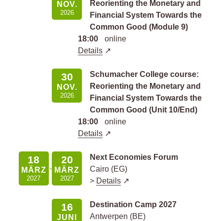
Reorienting the Monetary and
NOV.
2026
Financial System Towards the
Common Good (Module 9)
18:00
online
Details
Schumacher College course:
30
Reorienting the Monetary and
NOV.
2026
Financial System Towards the
Common Good (Unit 10/End)
18:00
online
Details
Next Economies Forum
18
20
Cairo (EG)
MÄRZ
MÄRZ
2027
2027
>
Details
Destination Camp 2027
16
Antwerpen (BE)
JUNI