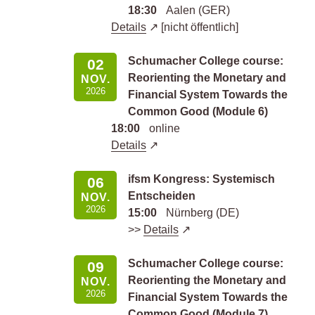
18:30
Aalen (GER)
Details
[nicht öffentlich]
Schumacher College course:
02
Reorienting the Monetary and
NOV.
2026
Financial System Towards the
Common Good (Module 6)
18:00
online
Details
ifsm Kongress: Systemisch
06
Entscheiden
NOV.
2026
15:00
Nürnberg (DE)
>>
Details
Schumacher College course:
09
Reorienting the Monetary and
NOV.
2026
Financial System Towards the
Common Good (Module 7)