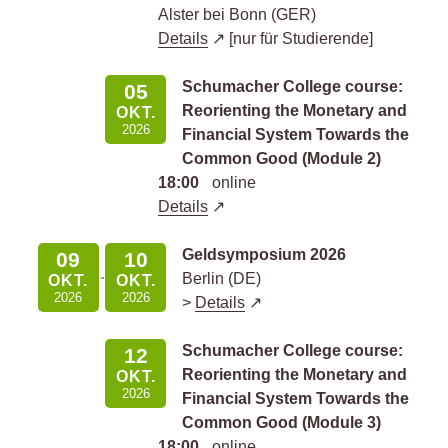
Alster bei Bonn (GER)
Details
[nur für Studierende]
Schumacher College course:
05
Reorienting the Monetary and
OKT.
2026
Financial System Towards the
Common Good (Module 2)
18:00
online
Details
Geldsymposium 2026
09
10
Berlin (DE)
OKT.
OKT.
2026
2026
>
Details
Schumacher College course:
12
Reorienting the Monetary and
OKT.
2026
Financial System Towards the
Common Good (Module 3)
18:00
online