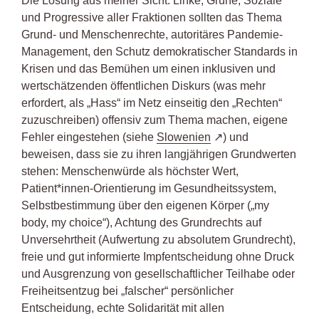
Die Lösung aus meiner Sicht: Linke, Grüne, Soziale
und Progressive aller Fraktionen sollten das Thema
Grund- und Menschenrechte, autoritäres Pandemie-
Management, den Schutz demokratischer Standards in
Krisen und das Bemühen um einen inklusiven und
wertschätzenden öffentlichen Diskurs (was mehr
erfordert, als „Hass“ im Netz einseitig den „Rechten“
zuzuschreiben) offensiv zum Thema machen, eigene
Fehler eingestehen (siehe
Slowenien
) und
beweisen, dass sie zu ihren langjährigen Grundwerten
stehen: Menschenwürde als höchster Wert,
Patient*innen-Orientierung im Gesundheitssystem,
Selbstbestimmung über den eigenen Körper („my
body, my choice“), Achtung des Grundrechts auf
Unversehrtheit (Aufwertung zu absolutem Grundrecht),
freie und gut informierte Impfentscheidung ohne Druck
und Ausgrenzung von gesellschaftlicher Teilhabe oder
Freiheitsentzug bei „falscher“ persönlicher
Entscheidung, echte Solidarität mit allen