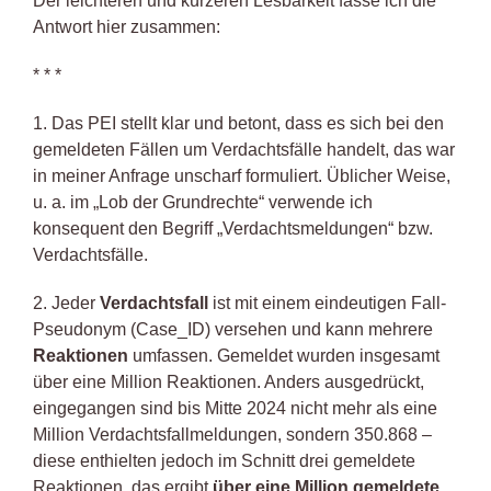
Der leichteren und kürzeren Lesbarkeit fasse ich die
Antwort hier zusammen:
* * *
1. Das PEI stellt klar und betont, dass es sich bei den
gemeldeten Fällen um Verdachtsfälle handelt, das war
in meiner Anfrage unscharf formuliert. Üblicher Weise,
u. a. im „Lob der Grundrechte“ verwende ich
konsequent den Begriff „Verdachtsmeldungen“ bzw.
Verdachtsfälle.
2. Jeder
Verdachtsfall
ist mit einem eindeutigen Fall-
Pseudonym (Case_ID) versehen und kann mehrere
Reaktionen
umfassen. Gemeldet wurden insgesamt
über eine Million Reaktionen. Anders ausgedrückt,
eingegangen sind bis Mitte 2024 nicht mehr als eine
Million Verdachtsfallmeldungen, sondern 350.868 –
diese enthielten jedoch im Schnitt drei gemeldete
Reaktionen, das ergibt
über eine Million gemeldete