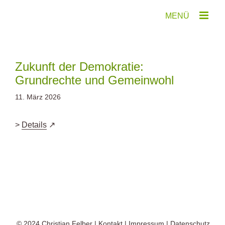
Zum
Inhalt
springen
Zukunft der Demokratie:
Grundrechte und Gemeinwohl
11. März 2026
>
Details
© 2024
Christian Felber
|
Kontakt
|
Impressum
|
Datenschutz