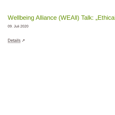
Zum
Inhalt
springen
Wellbeing Alliance (WEAll) Talk: „Ethic
09. Juli 2020
Details