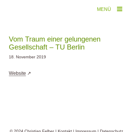
Zum
Inhalt
springen
Vom Traum einer gelungenen
Gesellschaft – TU Berlin
18. November 2019
Website
© 2024
Christian Felber
|
Kontakt
|
Impressum
|
Datenschutz