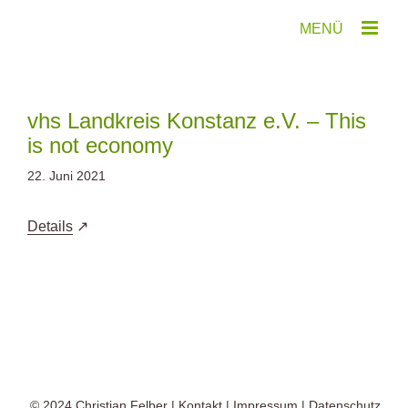
Zum
Inhalt
springen
vhs Landkreis Konstanz e.V. – This
is not economy
22. Juni 2021
Details
© 2024
Christian Felber
|
Kontakt
|
Impressum
|
Datenschutz