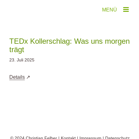
Zum
Inhalt
springen
TEDx Kollerschlag: Was uns morgen
trägt
23. Juli 2025
Details
© 2024
Christian Felber
|
Kontakt
|
Impressum
|
Datenschutz