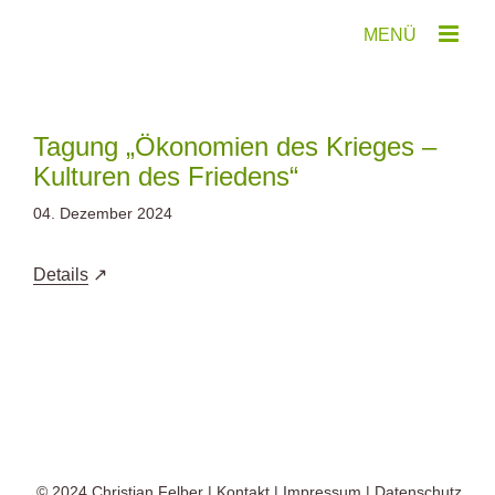
Zum
Inhalt
springen
Tagung „Ökonomien des Krieges –
Kulturen des Friedens“
04. Dezember 2024
Details
© 2024
Christian Felber
|
Kontakt
|
Impressum
|
Datenschutz