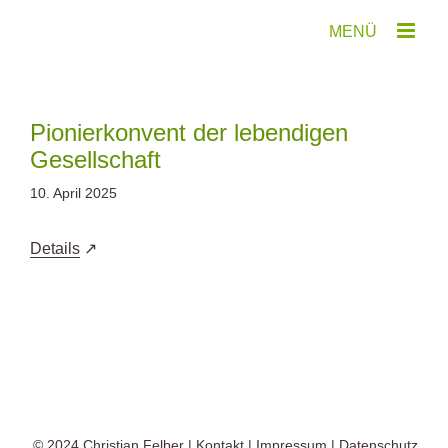
Zum
Inhalt
springen
Pionierkonvent der lebendigen
Gesellschaft
10. April 2025
Details
© 2024
Christian Felber
|
Kontakt
|
Impressum
|
Datenschutz