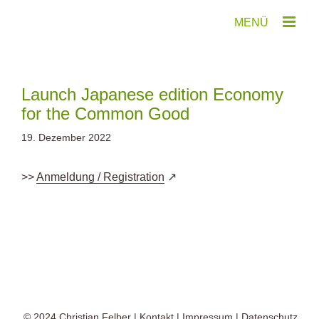
Zum
Inhalt
springen
Launch Japanese edition Economy
for the Common Good
19. Dezember 2022
>>
Anmeldung / Registration
© 2024
Christian Felber
|
Kontakt
|
Impressum
|
Datenschutz