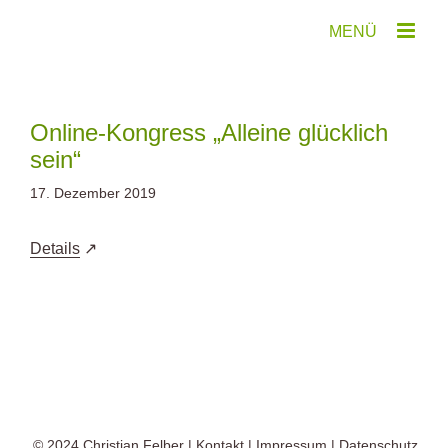
Zum
Inhalt
springen
Online-Kongress „Alleine glücklich
sein“
17. Dezember 2019
Details
© 2024
Christian Felber
|
Kontakt
|
Impressum
|
Datenschutz