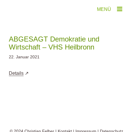
Zum
Inhalt
springen
ABGESAGT Demokratie und
Wirtschaft – VHS Heilbronn
22. Januar 2021
Details
© 2024
Christian Felber
|
Kontakt
|
Impressum
|
Datenschutz