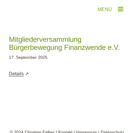
Zum
Inhalt
springen
Mitgliederversammlung
Bürgerbewegung Finanzwende e.V.
17. September 2025
Details
© 2024
Christian Felber
|
Kontakt
|
Impressum
|
Datenschutz