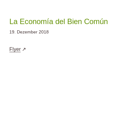
Zum
Inhalt
springen
La Economía del Bien Común
19. Dezember 2018
Flyer