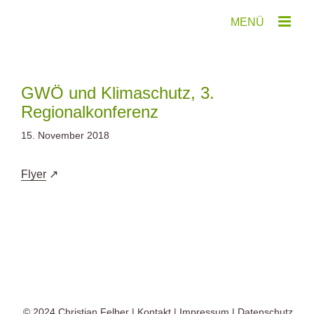
Zum
Inhalt
springen
GWÖ und Klimaschutz, 3.
Regionalkonferenz
15. November 2018
Flyer
© 2024
Christian Felber
|
Kontakt
|
Impressum
|
Datenschutz