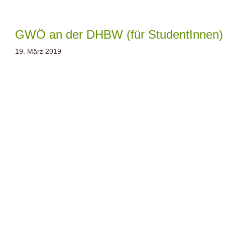
Zum
Inhalt
springen
GWÖ an der DHBW (für StudentInnen)
19. März 2019