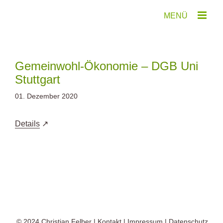
Zum
Inhalt
springen
Gemeinwohl-Ökonomie – DGB Uni
Stuttgart
01. Dezember 2020
Details
© 2024
Christian Felber
|
Kontakt
|
Impressum
|
Datenschutz