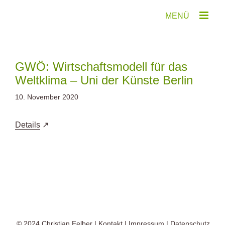
Zum
Inhalt
springen
GWÖ: Wirtschaftsmodell für das
Weltklima – Uni der Künste Berlin
10. November 2020
Details
© 2024
Christian Felber
|
Kontakt
|
Impressum
|
Datenschutz