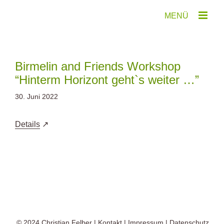
Zum
Inhalt
springen
Birmelin and Friends Workshop
“Hinterm Horizont geht`s weiter …”
30. Juni 2022
Details
© 2024
Christian Felber
|
Kontakt
|
Impressum
|
Datenschutz