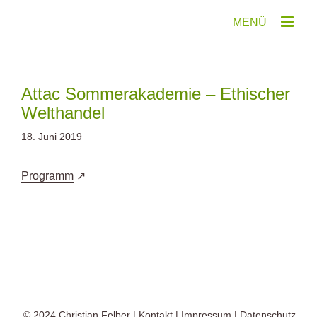
Zum
Inhalt
springen
Attac Sommerakademie – Ethischer
Welthandel
18. Juni 2019
Programm
© 2024
Christian Felber
|
Kontakt
|
Impressum
|
Datenschutz