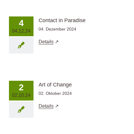
Zum
Inhalt
springen
Contact in Paradise
4
04. Dezember 2024
04.12.24
Details
Art of Change
2
02. Oktober 2024
02.10.24
Details