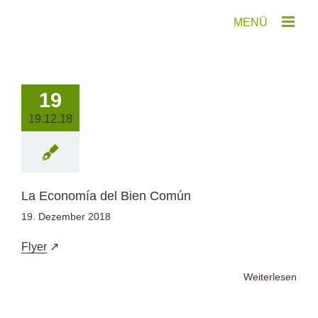
Zum
Inhalt
springen
19
19.12.18
La Economía del Bien Común
19. Dezember 2018
Flyer
Weiterlesen